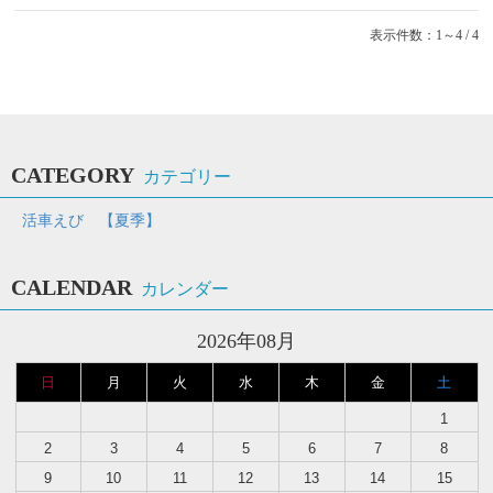
表示件数：1～4 / 4
CATEGORY
カテゴリー
活車えび 【夏季】
CALENDAR
カレンダー
2026年08月
日
月
火
水
木
金
土
1
2
3
4
5
6
7
8
9
10
11
12
13
14
15